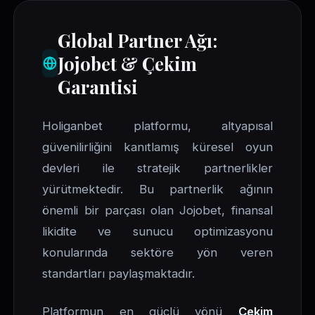
Global Partner Ağı:
Jojobet & Çekim
Garantisi
Holiganbet platformu, altyapısal
güvenilirliğini kanıtlamış küresel oyun
devleri ile stratejik partnerlikler
yürütmektedir. Bu partnerlik ağının
önemli bir parçası olan Jojobet, finansal
likidite ve sunucu optimizasyonu
konularında sektöre yön veren
standartları paylaşmaktadır.
Platformun en güçlü yönü
Çekim